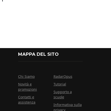
MAPPA DEL SITO
Chi Siamo
RadarOpus
Novità e
Tutorial
promozioni
Supporto a
Contatti e
scuole
assistenza
Informativa sulla
privacy