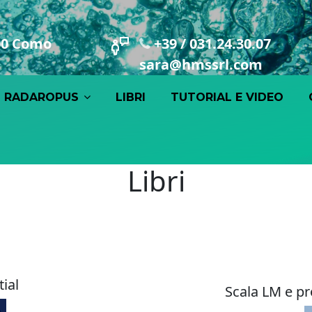
100 Como
+39 / 031.24.30.07
sara@hmssrl.com
RADAROPUS
LIBRI
TUTORIAL E VIDEO
Libri
ial
Scala LM e pr