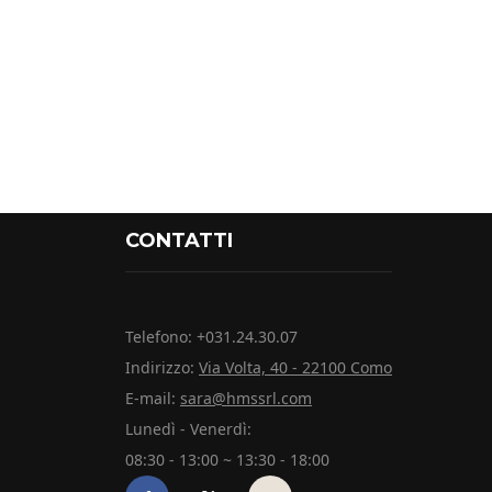
CONTATTI
Telefono: +031.24.30.07
Indirizzo:
Via Volta, 40 - 22100 Como
E-mail:
sara@hmssrl.com
Lunedì - Venerdì:
08:30 - 13:00 ~ 13:30 - 18:00