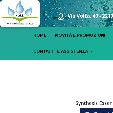
Via Volta, 40 - 22
Main navigation
HOME
NOVITÀ E PROMOZIONI
CONTATTI E ASSISTENZA
Synthesis Essent