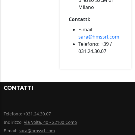
presso IULM di
Milano
Contatti:
E-mail:
sara@hmssrl.com
Telefono: +39 /
031.24.30.07
CONTATTI
Telefono: +031.24.30.07
Indirizzo:
Via Volta, 40 - 22100 Como
E-mail:
sara@hmssrl.com