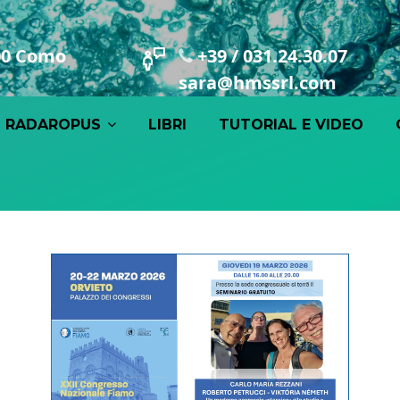
100 Como
+39 / 031.24.30.07
sara@hmssrl.com
RADAROPUS
LIBRI
TUTORIAL E VIDEO