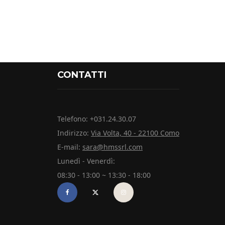
CONTATTI
Telefono: +031.24.30.07
Indirizzo:
Via Volta, 40 - 22100 Como
E-mail:
sara@hmssrl.com
Lunedì - Venerdì:
08:30 - 13:00 ~ 13:30 - 18:00