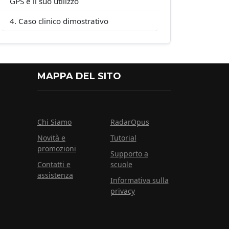
GPS e il suo utilizzo
Caso clinico dimostrativo
MAPPA DEL SITO
Chi Siamo
RadarOpus
Novità e
Tutorial
promozioni
Supporto a
Contatti e
scuole
assistenza
Informativa sulla
privacy